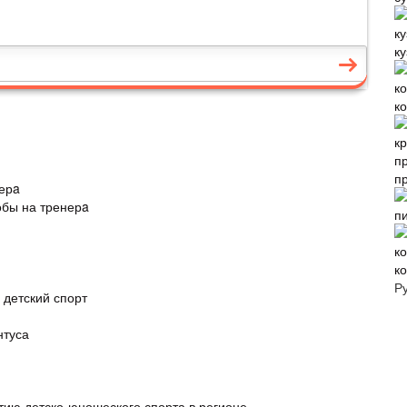
к
к
п
ерa
обы на тренерa
п
к
Р
и детский спорт
нтуса
тию детско-юношеского спорта в регионе