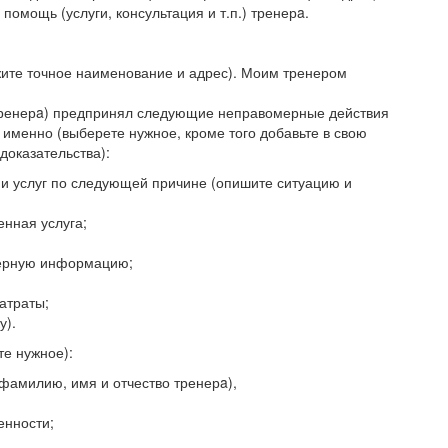
помощь (услуги, консультация и т.п.) тренерa.
жите точное наименование и адрес). Моим тренером
 тренерa) предпринял следующие неправомерные действия
 именно (выберете нужное, кроме того добавьте в свою
доказательства):
ии услуг по следующей причине (опишите ситуацию и
енная услуга;
верную информацию;
атраты;
у).
е нужное):
фамилию, имя и отчество тренерa),
енности;