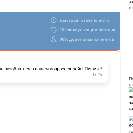
П
г
с