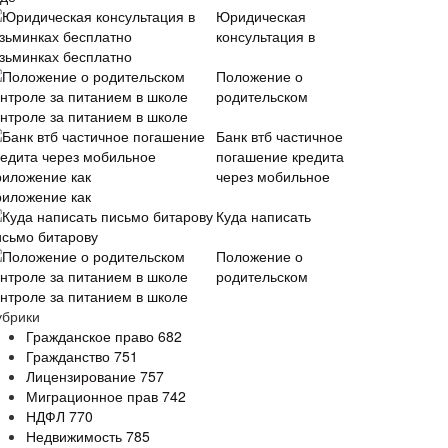
Юридическая
консультация в
узьминках бесплатно
Положение о
родительском
онтроле за питанием в школе
Банк втб частичное
погашение кредита
через мобильное
риложение как
Куда написать
исьмо битарову
Положение о
родительском
онтроле за питанием в школе
убрики
Гражданское право
682
Гражданство
751
Лицензирование
757
Миграционное прав
742
НДФЛ
770
Недвижимость
785