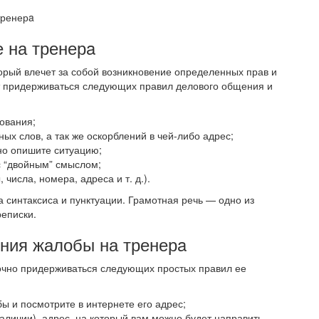
тренерa
 на тренерa
рый влечет за собой возникновение определенных прав и
ет придерживаться следующих правил делового общения и
бования;
ых слов, а так же оскорблений в чей-либо адрес;
но опишите ситуацию;
с “двойным” смыслом;
числа, номера, адреса и т. д.).
 синтаксиса и пунктуации. Грамотная речь — одно из
еписки.
ения жалобы на тренерa
точно придерживаться следующих простых правил ее
 и посмотрите в интернете его адрес;
аличии), адрес, на который вам можно будет направить