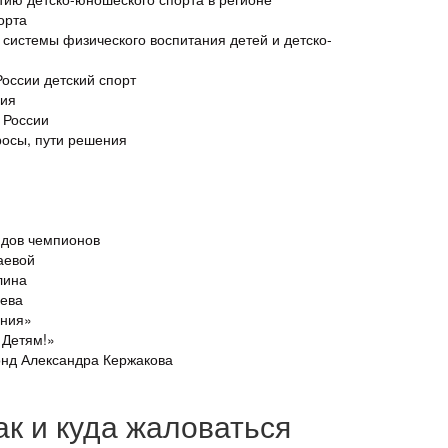
орта
 системы физического воспитания детей и детско-
России детский спорт
ния
 России
росы, пути решения
ндов чемпионов
аевой
лина
уева
ания»
 Детям!»
онд Александра Кержакова
к и куда жаловаться