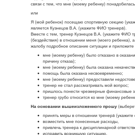
связи с тем, что мне (моему ребенку) понадобилась 
или
Я (мой ребенок) посещаю спортивную секцию (ука
является Кузнецов В.А. (укажите ФИО тренерa).
Вместе с тем, тренер Кузнецов В.А. (укажите ФИО
(бездействия) в отношении меня (моего ребенка), а
жалобу подробное описание ситуации и приложите 
мне (моему ребенку) было отказано в оказан
причину отказа);
мне (моему ребенку) была оказана некачеств
помощь была оказана несвоевременно;
мне (моему ребенку) предоставили недосто
тренер не стал рассматривать мой вопрос;
пришлось понести чрезмерные финансовые з
тренер грубо относится ко мне (моему ребенк
На основании вышеизложенного прошу
(выберет
принять меры в отношении тренерa (укажите 
возместить мне понесенные расходы,
привлечь тренера к дисциплинарной ответств
исправить возникшую ситуацию.