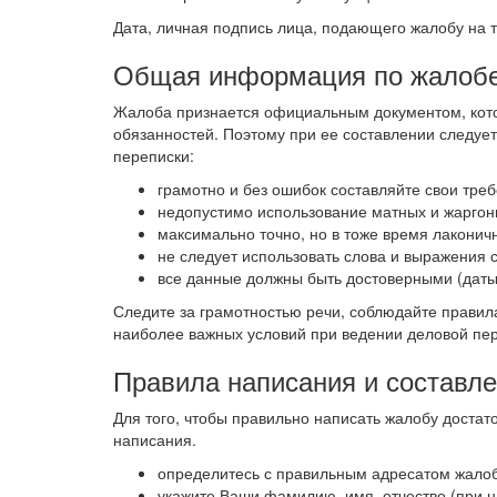
Дата, личная подпись лица, подающего жалобу на 
Общая информация по жалобе
Жалоба признается официальным документом, кото
обязанностей. Поэтому при ее составлении следу
переписки:
грамотно и без ошибок составляйте свои тре
недопустимо использование матных и жаргонн
максимально точно, но в тоже время лаконич
не следует использовать слова и выражения 
все данные должны быть достоверными (даты, 
Следите за грамотностью речи, соблюдайте правила
наиболее важных условий при ведении деловой пер
Правила написания и составл
Для того, чтобы правильно написать жалобу доста
написания.
определитесь с правильным адресатом жалобы
укажите Ваши фамилию, имя, отчество (при н