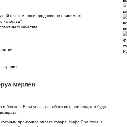
в
м
 дней с чеком, если продавец не принимает
о качества?
адлежащего качества
в
w
арантии
Р
 в кредит
еруа мерлен
и без неё. Если упаковка всё же сохранилась, это будет
возврата.
, которым произошла оплата товара. Инфо При этом, в