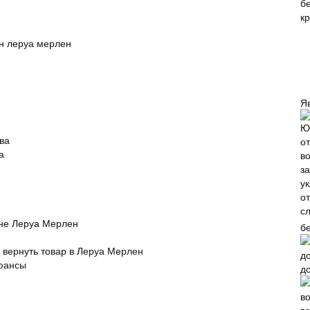
ин леруа мерлен
Я
ва
а
ине Леруа Мерлен
б
к вернуть товар в Леруа Мерлен
нюансы
д