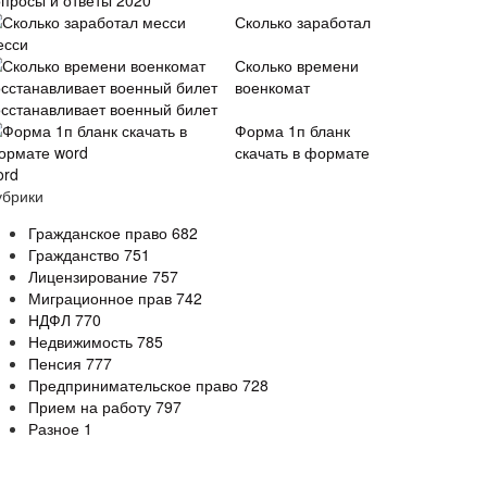
опросы и ответы 2020
Сколько заработал
есси
Сколько времени
военкомат
осстанавливает военный билет
Форма 1п бланк
скачать в формате
ord
убрики
Гражданское право
682
Гражданство
751
Лицензирование
757
Миграционное прав
742
НДФЛ
770
Недвижимость
785
Пенсия
777
Предпринимательское право
728
Прием на работу
797
Разное
1