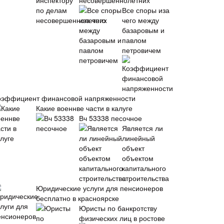
несовершеннолетних
Все споры иза
чего между
базаровым и
павлом
петровичем
оэффициент финансовой напряженности
Какие военнве части в калуге
Вч 53338 песочное
Является ли
линейный
объект
объектом
капитального
строительства
Юридические услуги для пенсионеров
бесплатно в красноярске
Юристы по банкротству
физических лиц в ростове