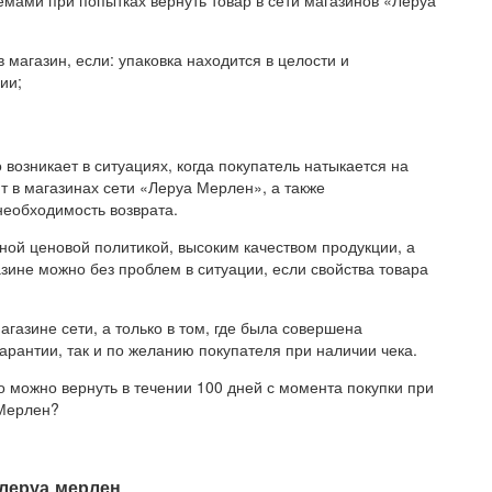
емами при попытках вернуть товар в сети магазинов «Леруа
магазин, если: упаковка находится в целости и
ии;
возникает в ситуациях, когда покупатель натыкается на
т в магазинах сети «Леруа Мерлен», а также
необходимость возврата.
ной ценовой политикой, высоким качеством продукции, а
зине можно без проблем в ситуации, если свойства товара
газине сети, а только в том, где была совершена
гарантии, так и по желанию покупателя при наличии чека.
о можно вернуть в течении 100 дней с момента покупки при
 Мерлен?
 леруа мерлен