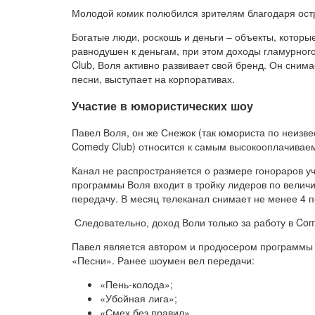
Молодой комик полюбился зрителям благодаря ос
Богатые люди, роскошь и деньги – объекты, которы
равнодушен к деньгам, при этом доходы гламурног
Club, Воля активно развивает свой бренд. Он сним
песни, выступает на корпоративах.
Участие в юмористических шоу
Павел Воля, он же Снежок (так юмориста по неизве
Comedy Club) относится к самым высокооплачивае
Канал не распространяется о размере гонораров уч
программы Воля входит в тройку лидеров по величи
передачу. В месяц телеканал снимает не менее 4 п
Следовательно, доход Воли только за работу в Com
Павел является автором и продюсером программы 
«Песни». Ранее шоумен вел передачи:
«Пень-колода»;
«Убойная лига»;
«Смех без правил».