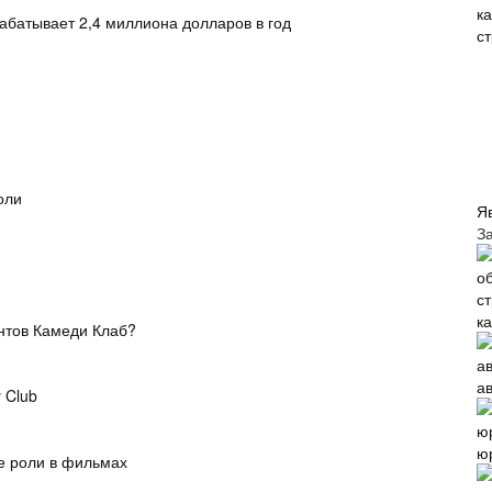
абатывает 2,4 миллиона долларов в год
оли
Я
З
к
ентов Камеди Клаб?
а
 Club
ю
е роли в фильмах