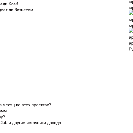
меди Клаб
ю
деет ли бизнесом
ю
а
Р
 месяц во всех проектах?
рамм
му?
lub и другие источники дохода