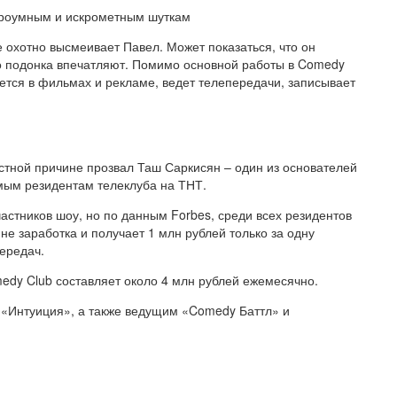
троумным и искрометным шуткам
е охотно высмеивает Павел. Может показаться, что он
о подонка впечатляют. Помимо основной работы в Comedy
ается в фильмах и рекламе, ведет телепередачи, записывает
стной причине прозвал Таш Саркисян – один из основателей
мым резидентам телеклуба на ТНТ.
астников шоу, но по данным Forbes, среди всех резидентов
не заработка и получает 1 млн рублей только за одну
ередач.
edy Club составляет около 4 млн рублей ежемесячно.
«Интуиция», а также ведущим «Comedy Баттл» и