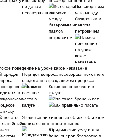
несовершеннолетних
Все споры иза
чего между
базаровым и
павлом
петровичем
лохое поведение на уроке какое наказание
Порядок допроса несовершеннолетнего
свидетеля в гражданском процессе
Какие военнве части в
калуге
Что такое бронежилет
Как правильно писать
асписку
Является ли линейный объект объектом
капитального строительства
Юридические услуги для
пенсионеров бесплатно в