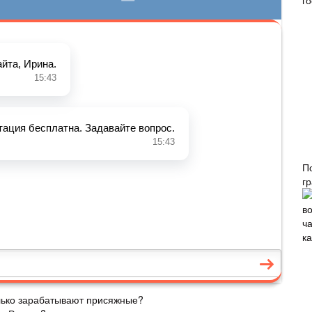
П
г
олько зарабатывают присяжные?