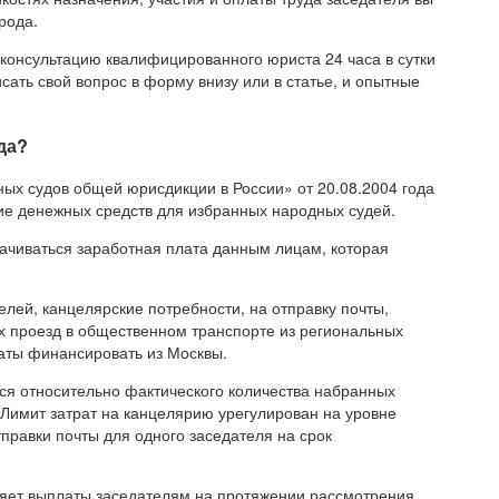
рода.
 консультацию квалифицированного юриста 24 часа в сутки
сать свой вопрос в форму внизу или в статье, и опытные
да?
х судов общей юрисдикции в России» от 20.08.2004 года
ие денежных средств для избранных народных судей.
лачиваться заработная плата данным лицам, которая
лей, канцелярские потребности, на отправку почты,
их проезд в общественном транспорте из региональных
аты финансировать из Москвы.
ся относительно фактического количества набранных
 Лимит затрат на канцелярию урегулирован на уровне
тправки почты для одного заседателя на срок
яет выплаты заседателям на протяжении рассмотрения