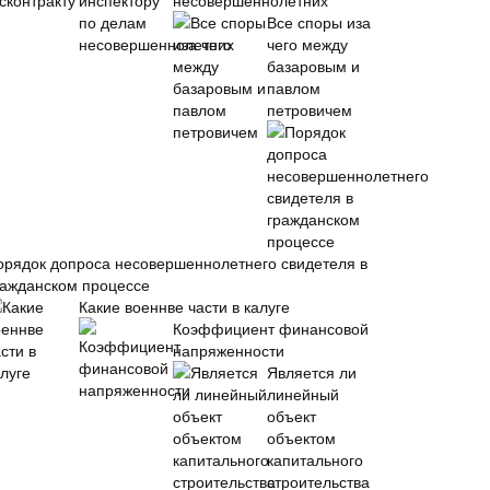
несовершеннолетних
Все споры иза
чего между
базаровым и
павлом
петровичем
орядок допроса несовершеннолетнего свидетеля в
ражданском процессе
Какие военнве части в калуге
Коэффициент финансовой
напряженности
Является ли
линейный
объект
объектом
капитального
строительства