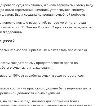
идировало суды присяжных, и снова вернулись к этому виду
уда стало стремление изменить устоявшуюся систему,
ий фактор. Была создана Концепция судебной реформы.
ор понесло немало изменений, вопрос же оплаты труда
 согласно ст. 11 Закона России «О присяжных заседателях
ой Федерации».
оцесса?
ральных выборов. Присяжным может стать практически
ностям заседателя ему предоставляется право на
аботы в суде, выплата жалования.
вается 50% от заработка судьи, в суде которого идет
ческое состояние присяжного должно быть нормальным, а
арственной должности и быть судимым.
я, на первый взгляд, поэтому для получения более
остях назначения, участия и оплаты труда заседателя вы