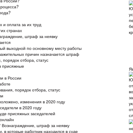
в России?
процесса?
арода?
 и оплата за их труд
гих странах
аграждение, штраф за неявку
ается
ный выходной по основному месту работы
уважительных причин назначается штраф
 порядок отбора, статус
в присяжные
Я
и в России
аботе
вания, порядок отбора, статус
ли
оложено, изменения в 2020 году
седатели в 2020 году
суде присяжных заседателей
 онлайн
? Вознаграждение, штраф за неявку
, в которые работник находился в суде