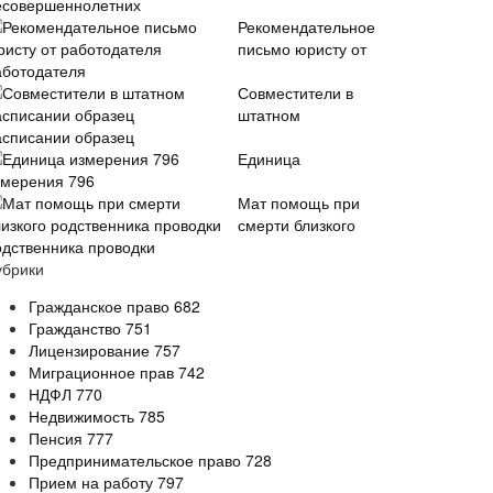
есовершеннолетних
Рекомендательное
письмо юристу от
аботодателя
Совместители в
штатном
асписании образец
Единица
змерения 796
Мат помощь при
смерти близкого
одственника проводки
убрики
Гражданское право
682
Гражданство
751
Лицензирование
757
Миграционное прав
742
НДФЛ
770
Недвижимость
785
Пенсия
777
Предпринимательское право
728
Прием на работу
797