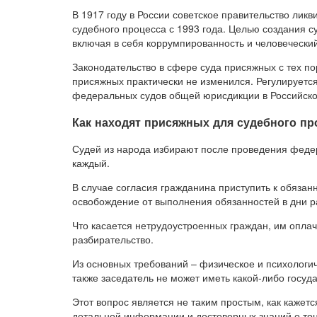
В 1917 году в России советское правительство ликв
судебного процесса с 1993 года. Целью создания с
включая в себя коррумпированность и человеческ
Законодательство в сфере суда присяжных с тех п
присяжных практически не изменился. Регулируется
федеральных судов общей юрисдикции в Российск
Как находят присяжных для судебного пр
Судей из народа избирают после проведения феде
каждый.
В случае согласия гражданина приступить к обязан
освобождение от выполнения обязанностей в дни р
Что касается нетрудоустроенных граждан, им оплачи
разбирательство.
Из основных требований – физическое и психологи
также заседатель не может иметь какой-либо госуд
Этот вопрос является не таким простым, как кажетс
детальной информации и достоверных знаний о тонк