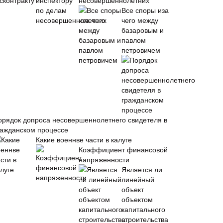
несовершеннолетних
Все споры иза
чего между
базаровым и
павлом
петровичем
орядок допроса несовершеннолетнего свидетеля в
ражданском процессе
Какие военнве части в калуге
Коэффициент финансовой
напряженности
Является ли
линейный
объект
объектом
капитального
строительства