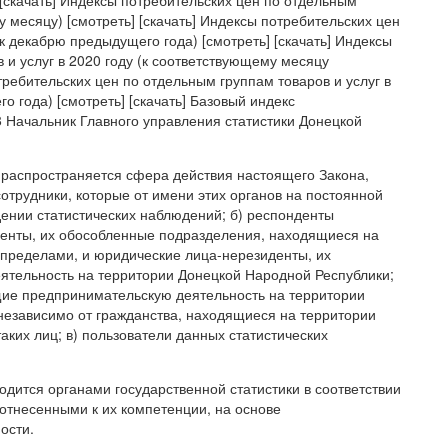
 [скачать] Индексы потребительских цен по отдельным
у месяцу) [смотреть] [скачать] Индексы потребительских цен
(к декабрю предыдущего года) [смотреть] [скачать] Индексы
 и услуг в 2020 году (к соответствующему месяцу
требительских цен по отдельным группам товаров и услуг в
 года) [смотреть] [скачать] Базовый индекс
18 Начальник Главного управления статистики Донецкой
 распространяется сфера действия настоящего Закона,
сотрудники, которые от имени этих органов на постоянной
ении статистических наблюдений; б) респонденты
денты, их обособленные подразделения, находящиеся на
 пределами, и юридические лица-нерезиденты, их
тельность на территории Донецкой Народной Республики;
ие предпринимательскую деятельность на территории
независимо от гражданства, находящиеся на территории
ких лиц; в) пользователи данных статистических
одится органами государственной статистики в соответствии
 отнесенными к их компетенции, на основе
ости.