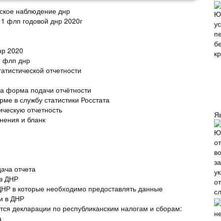
еское наблюдение днр
 1 флп годовой днр 2020г
нр 2020
я флп днр
атистической отчетности
а форма подачи отчётности
рме в службу статистики Росстата
ическую отчетность
Я
нения и бланк
дача отчета
 в ДНР
ДНР в которые необходимо предоставлять данные
и в ДНР
ся декларации по республиканским налогам и сборам:
а