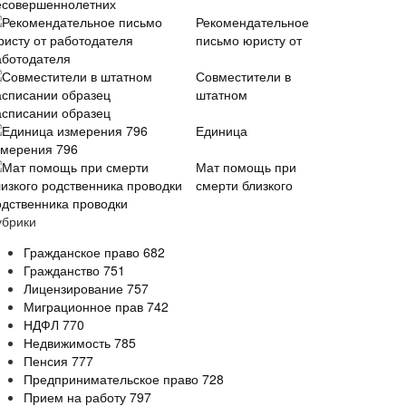
есовершеннолетних
Рекомендательное
письмо юристу от
аботодателя
Совместители в
штатном
асписании образец
Единица
змерения 796
Мат помощь при
смерти близкого
одственника проводки
убрики
Гражданское право
682
Гражданство
751
Лицензирование
757
Миграционное прав
742
НДФЛ
770
Недвижимость
785
Пенсия
777
Предпринимательское право
728
Прием на работу
797